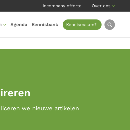
Incompany offerte
Over ons
n
Agenda
Kennisbank
Kennismaken?
pireren
bliceren we nieuwe artikelen