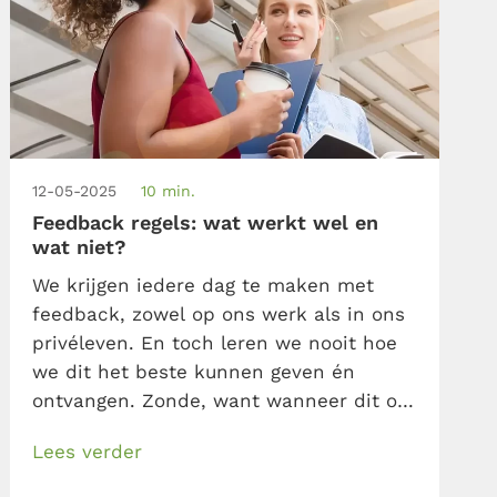
12-05-2025
10 min.
Feedback regels: wat werkt wel en
wat niet?
We krijgen iedere dag te maken met
feedback, zowel op ons werk als in ons
privéleven. En toch leren we nooit hoe
we dit het beste kunnen geven én
ontvangen. Zonde, want wanneer dit op
de verkeerde manier gebeurt, zal zowel
Lees verder
de gever als de ontvanger geen stap
vooruit komen. Leer hier veelgebruikte