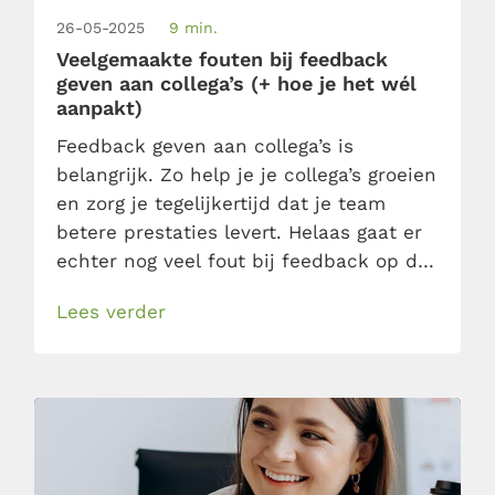
26-05-2025
9 min.
Veelgemaakte fouten bij feedback
geven aan collega’s (+ hoe je het wél
aanpakt)
Feedback geven aan collega’s is
belangrijk. Zo help je je collega’s groeien
en zorg je tegelijkertijd dat je team
betere prestaties levert. Helaas gaat er
echter nog veel fout bij feedback op de
werkvloer, wat het tegenovergestelde
Lees verder
effect heeft. Leer daarom hier hoe je
wél effectief feedback kunt geven. Zo
weet je na het lezen precies hoe je
constructieve en […]