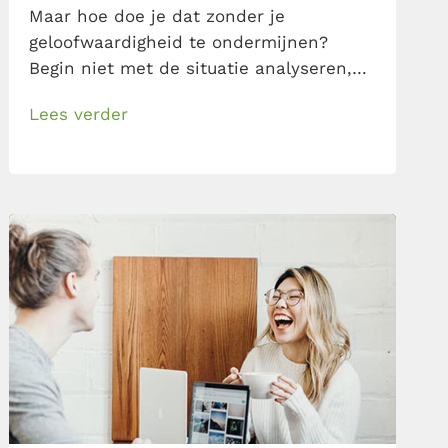
Maar hoe doe je dat zonder je
geloofwaardigheid te ondermijnen?
Begin niet met de situatie analyseren,
maar met je excuses aanbieden –
Lees verder
zeggen experts. Lees hier hoe je je
excuses aanbiedt na onterechte
feedback!