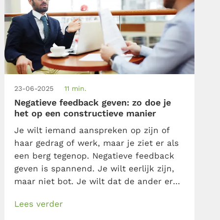
23-06-2025
11 min.
Negatieve feedback geven: zo doe je
het op een constructieve manier
Je wilt iemand aanspreken op zijn of
haar gedrag of werk, maar je ziet er als
een berg tegenop. Negatieve feedback
geven is spannend. Je wilt eerlijk zijn,
maar niet bot. Je wilt dat de ander er
iets van leert, maar zich niet gekwetst
Lees verder
voelt of boos wegloopt. Hoe pak je dat
aan? Leren feedback geven en