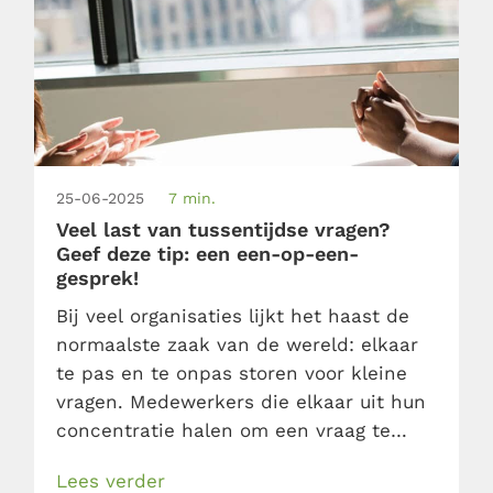
25-06-2025
7 min.
Veel last van tussentijdse vragen?
Geef deze tip: een een-op-een-
gesprek!
Bij veel organisaties lijkt het haast de
normaalste zaak van de wereld: elkaar
te pas en te onpas storen voor kleine
vragen. Medewerkers die elkaar uit hun
concentratie halen om een vraag te
stellen of collega’s die voor elke mail
Lees verder
hun inbox induiken. Storen lijkt de