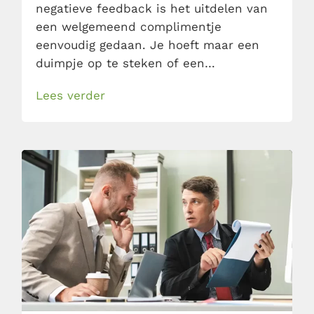
negatieve feedback is het uitdelen van
een welgemeend complimentje
eenvoudig gedaan. Je hoeft maar een
duimpje op te steken of een
schouderklopje uit te delen en de
Lees verder
boodschap is duidelijk: ‘goed gedaan’.
Toch kan het beter: vermijd deze 3
veelgemaakte fouten en geef een top
compliment!