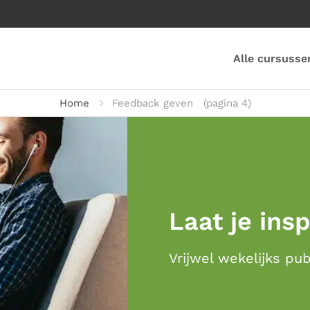
Alle cursusse
Home
Feedback geven
(pagina 4)
Laat je ins
Vrijwel wekelijks pu