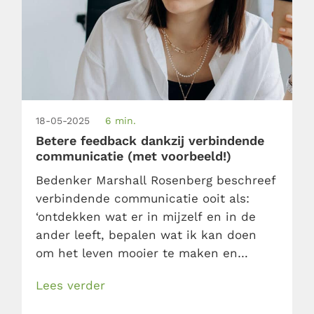
18-05-2025
6 min.
Betere feedback dankzij verbindende
communicatie (met voorbeeld!)
Bedenker Marshall Rosenberg beschreef
verbindende communicatie ooit als:
‘ontdekken wat er in mijzelf en in de
ander leeft, bepalen wat ik kan doen
om het leven mooier te maken en
beseffen dat geven het mooiste is in dit
Lees verder
leven.’ Wij vinden dat zweverig. Erg
zweverig. Daarom komen we met een