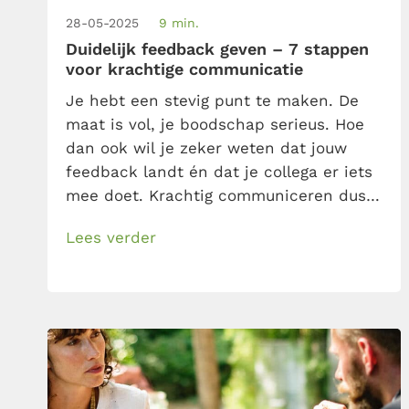
28-05-2025
9 min.
Duidelijk feedback geven – 7 stappen
voor krachtige communicatie
Je hebt een stevig punt te maken. De
maat is vol, je boodschap serieus. Hoe
dan ook wil je zeker weten dat jouw
feedback landt én dat je collega er iets
mee doet. Krachtig communiceren dus –
er zit niets anders op. Met dit
Lees verder
stappenplan geef je je boodschap dat
krachtige zetje. Verbaal en non-
verbaal.