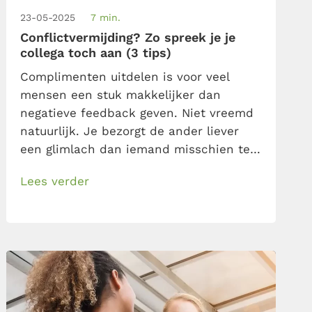
23-05-2025
7 min.
Conflictvermijding? Zo spreek je je
collega toch aan (3 tips)
Complimenten uitdelen is voor veel
mensen een stuk makkelijker dan
negatieve feedback geven. Niet vreemd
natuurlijk. Je bezorgt de ander liever
een glimlach dan iemand misschien te
kwetsen. Klinkt heel vredelievend, maar
Lees verder
is juist niet handig. En helpend ook
zeker niet. Hoe voorkom je
conflictvermijdend gedrag en ga je op
een goede manier de confrontatie aan?