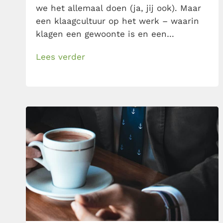
we het allemaal doen (ja, jij ook). Maar
een klaagcultuur op het werk – waarin
klagen een gewoonte is en een
constante negatieve sfeer creëert – dat
Lees verder
willen we niet. Voorkom het, niet door
te stoppen met klagen, maar het iets
anders aan te pakken. Volg deze 3
stappen […]