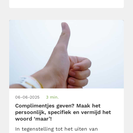
norm. Maar laat dat nou net niet de
handigste bedrijfscultuur zijn. Geef
daarom je […]
06-06-2025
3 min.
Complimentjes geven? Maak het
persoonlijk, specifiek en vermijd het
woord ‘maar’!
In tegenstelling tot het uiten van