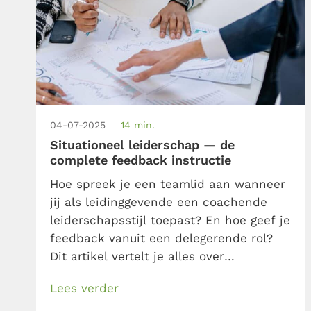
04-07-2025
14 min.
Situationeel leiderschap — de
complete feedback instructie
Hoe spreek je een teamlid aan wanneer
jij als leidinggevende een coachende
leiderschapsstijl toepast? En hoe geef je
feedback vanuit een delegerende rol?
Dit artikel vertelt je alles over
communiceren binnen de situationeel
Lees verder
leiderschap theorie. Krijg tips en
concrete (feedback)voorbeelden.