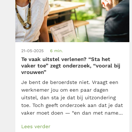
21-05-2025
6 min.
Te vaak uitstel verlenen? “Sta het
vaker toe” zegt onderzoek, “vooral bij
vrouwen”
Je bent de beroerdste niet. Vraagt een
werknemer jou om een paar dagen
uitstel, dan sta je dat bij uitzondering
toe. Toch geeft onderzoek aan dat je dat
vaker moet doen — “en dan met name
bij vrouwelijke werknemers.” Waarom
Lees verder
dat is, en hoe jij er voor zorgt dat jij niet