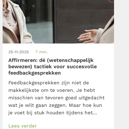
25-11-2025
7 min.
Affirmeren: dé (wetenschappelijk
bewezen) tactiek voor succesvolle
feedbackgesprekken
Feedbackgesprekken zijn niet de
makkelijkste om te voeren. Je hebt
misschien van tevoren goed uitgedacht
wat je wilt gaan zeggen. Maar hoe kun
je voet bij stuk houden tijdens het
gesprek, ook als de ander fel reageert,
Lees verder
het niet met je eens is of juist gekwetst