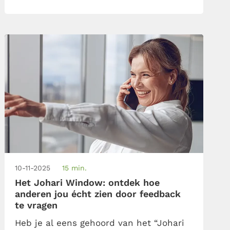
is door je feedback? Wetenschap laat
zien dat een simpele tactiek helpt:
affirmeren.
10-11-2025
15 min.
Het Johari Window: ontdek hoe
anderen jou écht zien door feedback
te vragen
Heb je al eens gehoord van het “Johari