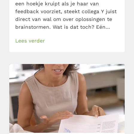
een hoekje kruipt als je haar van
feedback voorziet, steekt collega Y juist
direct van wal om over oplossingen te
brainstormen. Wat is dat toch? Eén
ding: het verschil tussen introvert en
Lees verder
extravert speelt een grote rol. Zo houd
je rekening met introvert vs extravert en
komt je feedback beter aan.