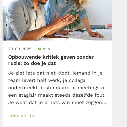
29-09-2025
14 min.
Opbouwende kritiek geven zonder
ruzie: zo doe je dat
Je ziet iets dat niet klopt. Iemand in je
team levert half werk, je collega
onderbreekt je standaard in meetings of
een stagiair maakt steeds dezelfde fout.
Je weet dat je er iets van moet zeggen.
Maar hoe? Je wilt geen ruzie of
Lees verder
ongemakkelijk gesprek. En al helemaal
geen defensief “zo ben ik nu eenmaal”-