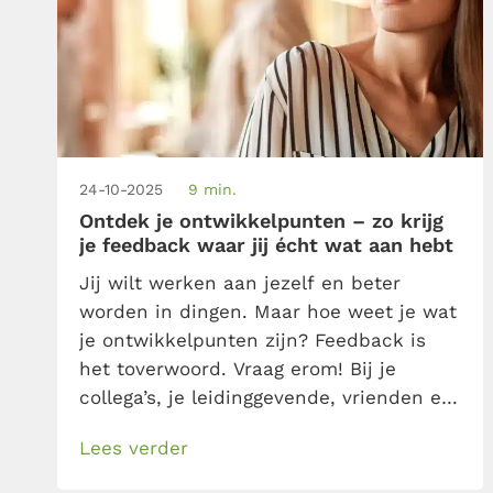
24-10-2025
9 min.
Ontdek je ontwikkelpunten – zo krijg
je feedback waar jij écht wat aan hebt
Jij wilt werken aan jezelf en beter
worden in dingen. Maar hoe weet je wat
je ontwikkelpunten zijn? Feedback is
het toverwoord. Vraag erom! Bij je
collega’s, je leidinggevende, vrienden en
anderen. Met het Johari-venster krijg je
Lees verder
feedback waar je echt wat een hebt en
die de aanzet vormt om jezelf te