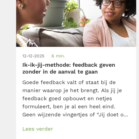
12-12-2025
6 min.
Ik-ik-jij-methode: feedback geven
zonder in de aanval te gaan
Goede feedback valt of staat bij de
manier waarop je het brengt. Als jij je
feedback goed opbouwt en netjes
formuleert, ben je al een heel eind.
Geen wijzende vingertjes of “Jij doet ook
altijd…”-opmerkingen, maar wel
Lees verder
feedback geven vanuit jezelf en met oog
voor de ander. De ik-ik-jij-methode is