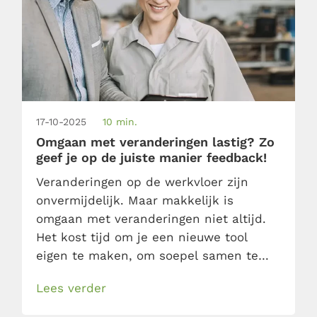
17-10-2025
10 min.
Omgaan met veranderingen lastig? Zo
geef je op de juiste manier feedback!
Veranderingen op de werkvloer zijn
onvermijdelijk. Maar makkelijk is
omgaan met veranderingen niet altijd.
Het kost tijd om je een nieuwe tool
eigen te maken, om soepel samen te
werken met die nieuwe onervaren
Lees verder
collega of om je werkprocessen
compleet om te gooien. Eén ding is