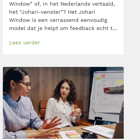
Window” of, in het Nederlands vertaald,
het “Johari-venster”? Het Johari
Window is een verrassend eenvoudig
model dat je helpt om feedback echt te
benutten. Het laat je zien welke kanten
Lees verder
van jezelf duidelijk zichtbaar zijn, welke
je verborgen houdt en, misschien wel
het spannendst, welke blinde vlekken
anderen wél zien, maar jij […]