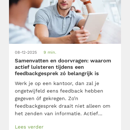
08-12-2025
9 min.
Samenvatten en doorvragen: waarom
actief luisteren tijdens een
feedbackgesprek zó belangrijk is
Werk je op een kantoor, dan zal je
ongetwijfeld eens feedback hebben
gegeven óf gekregen. Zo’n
feedbackgesprek draait niet alleen om
het zenden van informatie. Actief
luisteren is minstens zo belangrijk. En
Lees verder
dat is meer dan een beetje hummen en