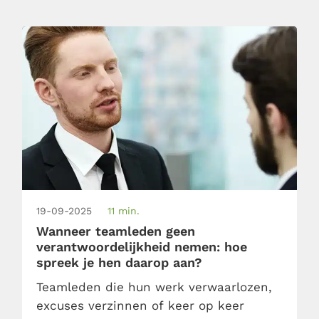
belangrijk om zo’n verandering soepel te
laten verlopen: geef feedback. Doe dat
op deze […]
19-09-2025
11 min.
Wanneer teamleden geen
verantwoordelijkheid nemen: hoe
spreek je hen daarop aan?
Teamleden die hun werk verwaarlozen,
excuses verzinnen of keer op keer