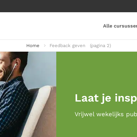
Alle cursusse
Home
Feedback geven
(pagina 2)
Laat je ins
Vrijwel wekelijks pu