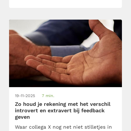
instemmend knikken. Pas als je écht
luistert, heeft een feedbackgesprek zin.
19-11-2025
7 min.
Zo houd je rekening met het verschil
introvert en extravert bij feedback
geven
Waar collega X nog net niet stilletjes in