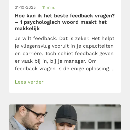
31-10-2025
11 min.
Hoe kan ik het beste feedback vragen?
– 1 psychologisch woord maakt het
makkelijk
Je wilt feedback. Dat is zeker. Het helpt
je vliegensvlug vooruit in je capaciteiten
en carrière. Toch schiet feedback geven
er vaak bij in, bij je manager. Om
feedback vragen is de enige oplossing.
Dat kan heel simpel en subtiel – als je
Lees verder
het woord “feedback” vervangt, zegt
wereldberoemd professor in de
psychologie Robert Cialdini.