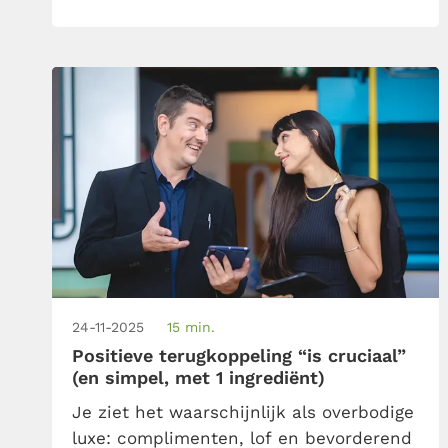
de uitgelezen feedbackmethode
waarmee je de ander niet aanvalt, dicht
[…]
24-11-2025
15 min.
Positieve terugkoppeling “is cruciaal”
(en simpel, met 1 ingrediënt)
Je ziet het waarschijnlijk als overbodige
luxe: complimenten, lof en bevorderend