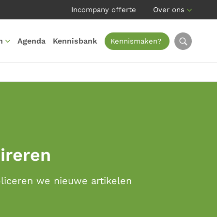
Incompany offerte
Over ons
n
Agenda
Kennisbank
Kennismaken?
pireren
bliceren we nieuwe artikelen