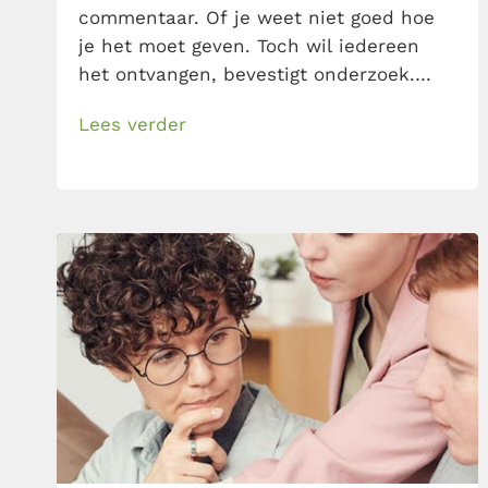
commentaar. Of je weet niet goed hoe
je het moet geven. Toch wil iedereen
het ontvangen, bevestigt onderzoek.
Doén dus! Ik deel 8 regels voor echt
Lees verder
effectieve positieve terugkoppeling en 1
ingrediënt voor succes.