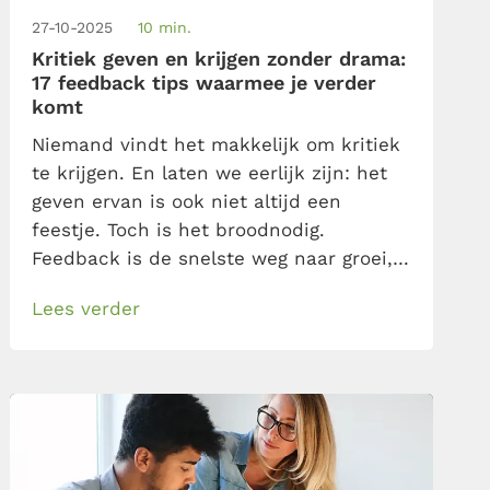
27-10-2025
10 min.
Kritiek geven en krijgen zonder drama:
17 feedback tips waarmee je verder
komt
Niemand vindt het makkelijk om kritiek
te krijgen. En laten we eerlijk zijn: het
geven ervan is ook niet altijd een
feestje. Toch is het broodnodig.
Feedback is de snelste weg naar groei,
mits je het goed aanpakt. Te direct en je
Lees verder
riskeert een conflict, te zacht en je
boodschap komt niet over. Maar als je
het op de juiste […]