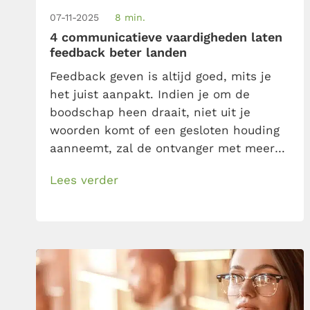
07-11-2025
8 min.
4 communicatieve vaardigheden laten
feedback beter landen
Feedback geven is altijd goed, mits je
het juist aanpakt. Indien je om de
boodschap heen draait, niet uit je
woorden komt of een gesloten houding
aanneemt, zal de ontvanger met meer
vragen dan antwoorden achterblijven.
Lees verder
Werk daarom aan je communicatieve
vaardigheden. Voor feedback die landt
en waar de ontvanger écht iets aan
heeft, ben je hier aan het juiste […]