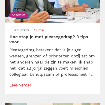
Assertief
06-08-2026
17 min.
Hoe stop je met pleasegedrag? 3 tips
voor...
Pleasegedrag betekent dat je je eigen
wensen, grenzen of prioriteiten opzij zet om
het anderen naar de zin te maken. Ik snap
het: dat altijd ‘ja’ zeggen voelt misschien
collegiaal, behulpzaam of professioneel. Tot
je merkt dat je agenda volloopt met
Lees verder
andermans prioriteiten en je eigen werk
onderaan blijft bungelen en dat alleen
omdat je iemand niet wilt teleurstellen. Leer
[…]