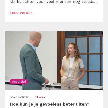
klinkt echter voor veel mensen nog steeds
alsof je egoïstisch of gemeen moet worden,
Lees verder
maar dat is niet zo. Assertiviteit draait juist
om duidelijk zijn, […]
Assertief
05-08-2026
21 min.
Hoe kun je je gevoelens beter uiten?