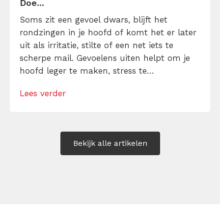
Doe...
Soms zit een gevoel dwars, blijft het
rondzingen in je hoofd of komt het er later
uit als irritatie, stilte of een net iets te
scherpe mail. Gevoelens uiten helpt om je
hoofd leger te maken, stress te
verminderen en eerlijker te communiceren.
Lees verder
Maar hoe doe je dat zonder drama, verwijt
of ongemakkelijke biecht? Leer in 10
stappen je gevoelens […]
Bekijk alle artikelen