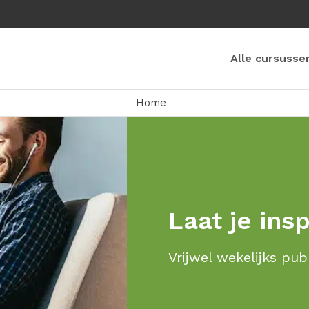
Alle cursusse
Home
Laat je ins
Vrijwel wekelijks pub