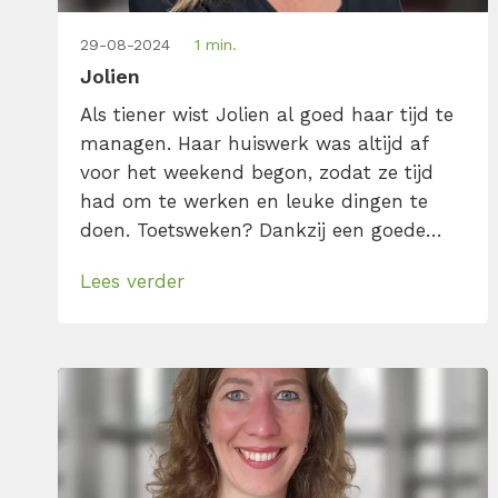
29-08-2024
1 min.
Jolien
Als tiener wist Jolien al goed haar tijd te
managen. Haar huiswerk was altijd af
voor het weekend begon, zodat ze tijd
had om te werken en leuke dingen te
doen. Toetsweken? Dankzij een goede
leerplanning had ze alles onder controle.
Lees verder
Die ijzersterke discipline, liefde voor
structuur en realistische to-dolijstjes
zorgen ervoor dat Jolien ook in haar
werk als tekstschrijver […]