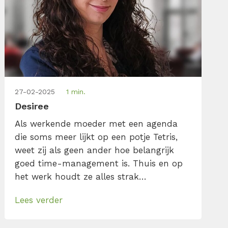
27-02-2025
1 min.
Desiree
Als werkende moeder met een agenda
die soms meer lijkt op een potje Tetris,
weet zij als geen ander hoe belangrijk
goed time-management is. Thuis en op
het werk houdt ze alles strak
georganiseerd—van trainingen en e-
Lees verder
mails tot lunchboxen en gezinsplanning.
Met een achtergrond in