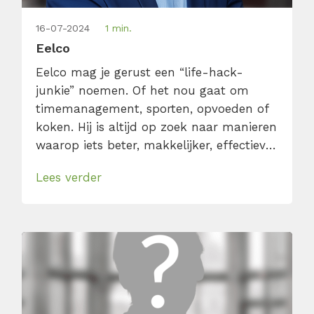
16-07-2024
1 min.
Eelco
Eelco mag je gerust een “life-hack-
junkie” noemen. Of het nou gaat om
timemanagement, sporten, opvoeden of
koken. Hij is altijd op zoek naar manieren
waarop iets beter, makkelijker, effectiever
of sneller kan. Daarnaast krijgt hij er een
Lees verder
kick van om zijn ervaringen en
enthousiasme met anderen te delen. Dit
maakt Eelco een bevlogen en
inspirerende trainer die ‘practice what
you […]