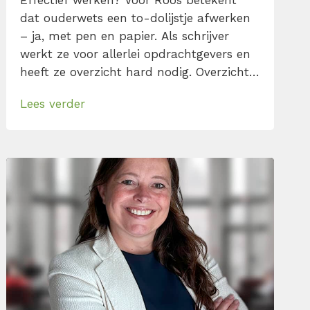
Effectief werken? Voor Roos betekent
dat ouderwets een to-dolijstje afwerken
– ja, met pen en papier. Als schrijver
werkt ze voor allerlei opdrachtgevers en
heeft ze overzicht hard nodig. Overzicht
bewaren lukt haar goed, maar begint ze
Lees verder
aan een artikel dan zit ze vaak in zo’n
goede flow dat ze véél te lang doorgaat.
Wat begon als een geplande sessie […]