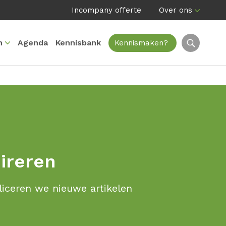
Incompany offerte
Over ons
n
Agenda
Kennisbank
Kennismaken?
pireren
liceren we nieuwe artikelen