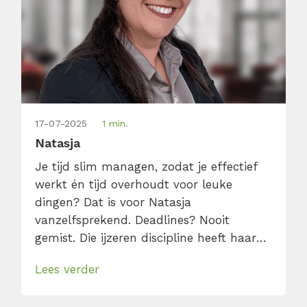
17-07-2025
1 min.
Natasja
Je tijd slim managen, zodat je effectief
werkt én tijd overhoudt voor leuke
dingen? Dat is voor Natasja
vanzelfsprekend. Deadlines? Nooit
gemist. Die ijzeren discipline heeft haar
nog nooit in de steek gelaten, en precies
Lees verder
daardoor blijft er elke dag ruimte over
voor wat ze écht leuk vindt: lezen,