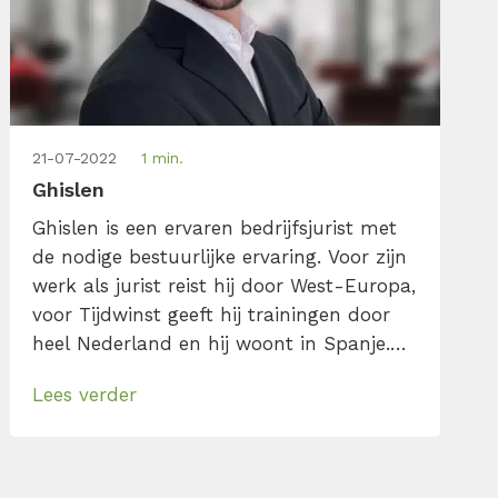
21-07-2022
1 min.
Ghislen
Ghislen is een ervaren bedrijfsjurist met
de nodige bestuurlijke ervaring. Voor zijn
werk als jurist reist hij door West-Europa,
voor Tijdwinst geeft hij trainingen door
heel Nederland en hij woont in Spanje.
Wanneer je leven er zo uit ziet dan is
Lees verder
werk goed organiseren, snel kunnen
schakelen en de juiste prioriteiten stellen
zeer belangrijk. Dat is
wat Ghislen inspireert om actief te zijn in