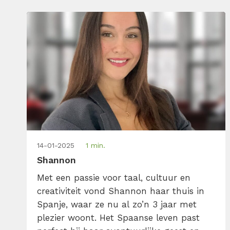
of zorgt voor herkenning. Met oog voor
detail, timing en beeld; […]
14-01-2025
1 min.
Shannon
Met een passie voor taal, cultuur en
creativiteit vond Shannon haar thuis in
Spanje, waar ze nu al zo’n 3 jaar met
plezier woont. Het Spaanse leven past