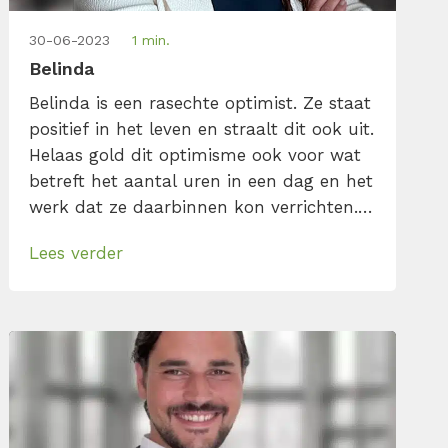
30-06-2023
1 min.
Belinda
Belinda is een rasechte optimist. Ze staat
positief in het leven en straalt dit ook uit.
Helaas gold dit optimisme ook voor wat
betreft het aantal uren in een dag en het
werk dat ze daarbinnen kon verrichten.
Wij hebben haar gelukkig van dit
Lees verder
hardnekkige probleem af kunnen helpen.
Omdat ze hier zo enthousiast en
bedreven in werd, besloot ze […]