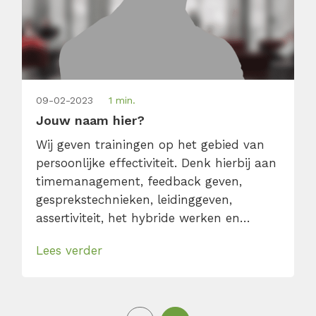
09-02-2023
1 min.
Jouw naam hier?
Wij geven trainingen op het gebied van
persoonlijke effectiviteit. Denk hierbij aan
timemanagement, feedback geven,
gesprekstechnieken, leidinggeven,
assertiviteit, het hybride werken en
snellezen. Ons motto daarbij is: één dag,
Lees verder
praktisch en gegeven door echte experts.
Elke trainer heeft zijn/haar eigen
expertise en is daar zelf ook echt heel
goed in. Zo zijn onze timemanagement