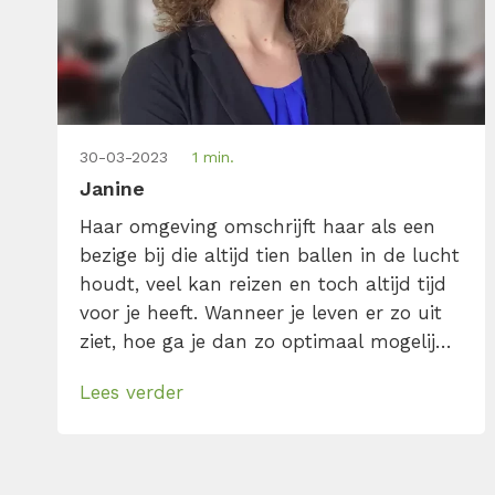
30-03-2023
1 min.
Janine
Haar omgeving omschrijft haar als een
bezige bij die altijd tien ballen in de lucht
houdt, veel kan reizen en toch altijd tijd
voor je heeft. Wanneer je leven er zo uit
ziet, hoe ga je dan zo optimaal mogelijk
met je tijd om? Haar geheim is om alles
Lees verder
uit je tijd te halen door de juiste balans
te hebben […]