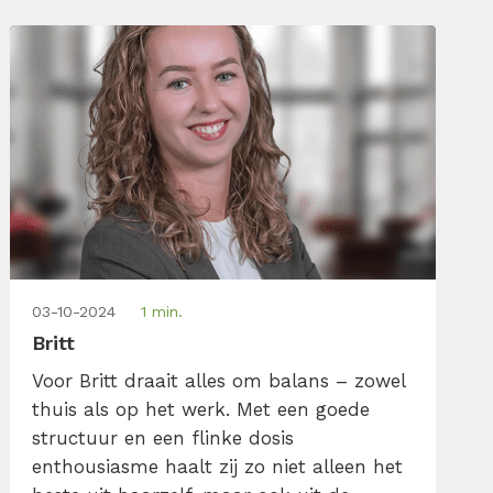
bedrijfsmanagement en online marketing
brengt ze structuur in chaos. Plannen,
organiseren en slimme manieren vinden
[…]
03-10-2024
1 min.
Britt
Voor Britt draait alles om balans – zowel
thuis als op het werk. Met een goede
structuur en een flinke dosis
enthousiasme haalt zij zo niet alleen het