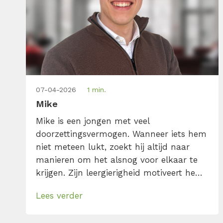
07-04-2026
1 min.
Mike
Mike is een jongen met veel
doorzettingsvermogen. Wanneer iets hem
niet meteen lukt, zoekt hij altijd naar
manieren om het alsnog voor elkaar te
krijgen. Zijn leergierigheid motiveert hem
om het beste uit zichzelf te halen. Wat
Lees verder
mij drijft? Content maken die iets
losmaakt, die inspireert, aanzet tot actie