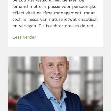
Je zou het wellicht niet denken bij
iemand met een passie voor persoonlijke
effectiviteit en time management, maar
toch is Tessa van nature ietwat chaotisch
en verlegen. Dit is echter precies de reden
dat ze dol is op to-do-lijstjes, planningen
Lees verder
en persoonlijke ontwikkeling. Als iets
moeilijk of spannend lijkt, is dat voor
haar een reden om het juist te doen. […]