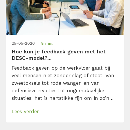
25-05-2026
8 min.
Hoe kun je feedback geven met het
DESC-model?...
Feedback geven op de werkvloer gaat bij
veel mensen niet zonder slag of stoot. Van
zweetoksels tot rode wangen en van
defensieve reacties tot ongemakkelijke
situaties: het is hartstikke fijn om in zo’n
situatie wat houvast te hebben. Met het
Lees verder
DESC-feedbackmodel lukt dat. Volg je deze
stappen op, dan zal je merken dat
feedback geven helemaal niet zo spannend