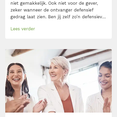
niet gemakkelijk. Ook niet voor de gever,
zeker wanneer de ontvanger defensief
gedrag laat zien. Ben jij zelf zo’n defensieve
ontvanger? Begint bij jou dat negatieve
Lees verder
stemmetje in je hoofd ook te tetteren over
waarom de ander ongelijk heeft en jij
eigenlijk niets verkeerd deed? Kom er […]