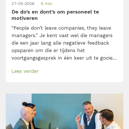
27-05-2026
8 min.
De do’s en dont’s om personeel te
motiveren
“People don’t leave companies, they leave
managers.” Je kent vast wel die managers
die een jaar lang alle negatieve feedback
opsparen om die er tijdens het
voortgangsgesprek in één keer uit te gooien.
Eventueel gevolgd door een ongemakkelijk
Lees verder
“Maar je kleedt je wel representatief.” Of
iemand die denkt dat het vooruitzicht van
een bonus voldoende is om personeel te
motiveren. […]