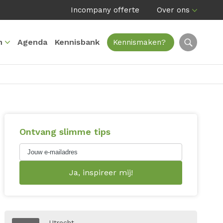
Incompany offerte
Over ons
n
Agenda
Kennisbank
Kennismaken?
Ontvang slimme tips
Utrecht