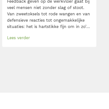
Feedback geven op de werkvloer gaat bij
veel mensen niet zonder slag of stoot.
Van zweetoksels tot rode wangen en van
defensieve reacties tot ongemakkelijke
situaties: het is hartstikke fijn om in zo’n
situatie wat houvast te hebben. Met het
Lees verder
DESC-feedbackmodel lukt dat. Volg je
deze stappen op, dan zal je merken dat
feedback geven helemaal niet zo
spannend is.