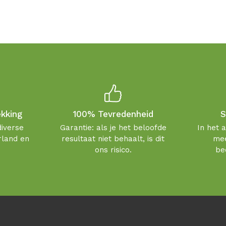
ekking
100% Tevredenheid
S
diverse
Garantie: als je het beloofde
In het 
rland en
resultaat niet behaalt, is dit
mee
ons risico.
be