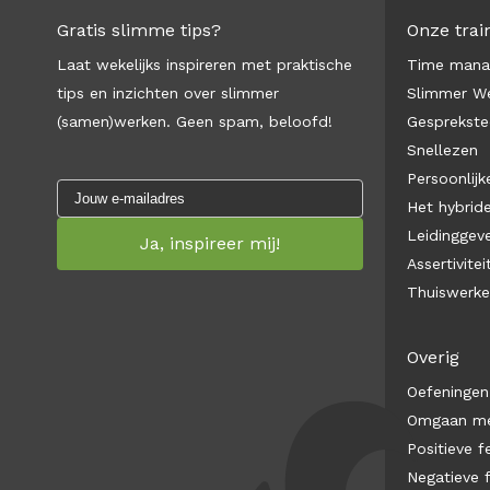
Gratis slimme tips?
Onze trai
Laat wekelijks inspireren met praktische
Time man
tips en inzichten over slimmer
Slimmer We
(samen)werken. Geen spam, beloofd!
Gesprekste
Snellezen
Persoonlijke
Het hybrid
Leidinggev
Assertivitei
Thuiswerk
Overig
Oefeningen
Omgaan met
Positieve 
Negatieve 