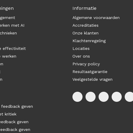
ningen
Informatie
agement
Algemene voorwaarden
rken met AI
Accreditaties
chnieken
Onze klanten
Klachtenregeling
 effectiviteit
Locaties
e werken
Over ons
en
Privacy policy
t
Resultaatgarantie
en
Veelgestelde vragen
 feedback geven
 kritiek
feedback geven
feedback geven