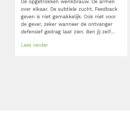
De opgetrokken wenkbrauw. De armen
over elkaar. De subtiele zucht. Feedback
geven is niet gemakkelijk. Ook niet voor
de gever, zeker wanneer de ontvanger
defensief gedrag laat zien. Ben jij zelf
zo’n defensieve ontvanger? Begint bij jou
Lees verder
dat negatieve stemmetje in je hoofd ook
te tetteren over waarom de ander
ongelijk heeft en jij eigenlijk niets
verkeerd deed? Kom er […]