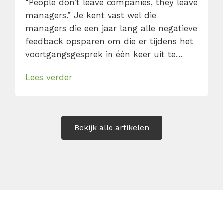
“People don’t leave companies, they leave
managers.” Je kent vast wel die
managers die een jaar lang alle negatieve
feedback opsparen om die er tijdens het
voortgangsgesprek in één keer uit te
gooien. Eventueel gevolgd door een
Lees verder
ongemakkelijk “Maar je kleedt je wel
representatief.” Of iemand die denkt dat
het vooruitzicht van een bonus
voldoende is om personeel te motiveren.
Bekijk alle artikelen
[…]