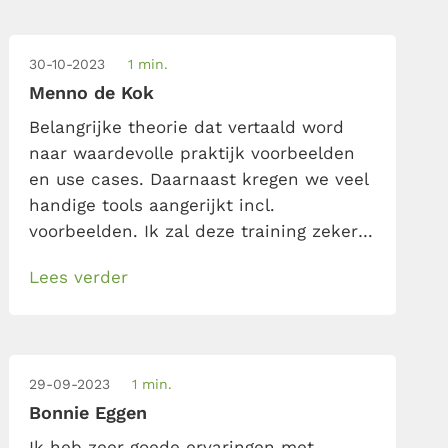
30-10-2023
1 min.
Menno de Kok
Belangrijke theorie dat vertaald word
naar waardevolle praktijk voorbeelden
en use cases. Daarnaast kregen we veel
handige tools aangerijkt incl.
voorbeelden. Ik zal deze training zeker
aan al mijn collega’s en vrienden
Lees verder
aanrader!
29-09-2023
1 min.
Bonnie Eggen
Ik heb zeer goede ervaringen met