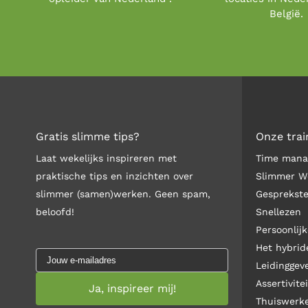
België.
Gratis slimme tips?
Onze trai
Laat wekelijks inspireren met
Time man
praktische tips en inzichten over
Slimmer W
slimmer (samen)werken. Geen spam,
Gesprekst
beloofd!
Snellezen
Persoonlijk
Het hybri
Leidinggev
Assertivitei
Thuiswerk