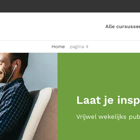
Alle cursusse
Home
pagina 4
Laat je ins
Vrijwel wekelijks pu