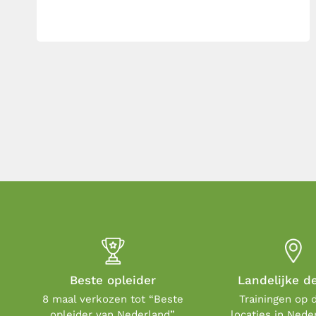
Beste opleider
Landelijke d
8 maal verkozen tot “Beste
Trainingen op 
opleider van Nederland”.
locaties in Nede