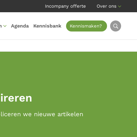
Incompany offerte
Over ons
n
Agenda
Kennisbank
Kennismaken?
pireren
bliceren we nieuwe artikelen