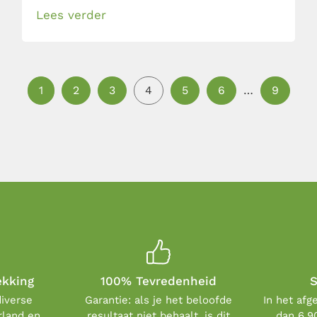
Lees verder
1
2
3
4
5
6
…
9
ekking
100% Tevredenheid
S
diverse
Garantie: als je het beloofde
In het afg
rland en
resultaat niet behaalt, is dit
dan 6.9