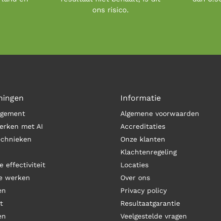
ons risico.
ningen
Informatie
agement
Algemene voorwaarden
erken met AI
Accreditaties
echnieken
Onze klanten
Klachtenregeling
e effectiviteit
Locaties
de werken
Over ons
en
Privacy policy
t
Resultaatgarantie
en
Veelgestelde vragen