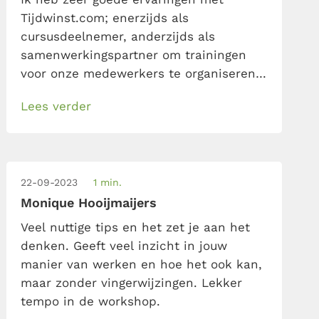
Tijdwinst.com; enerzijds als
cursusdeelnemer, anderzijds als
samenwerkingspartner om trainingen
voor onze medewerkers te organiseren.
Inhoudelijk sterk, goede en duidelijke
Lees verder
instructies vooraf en achteraf, hand-
outs die beschikbaar gesteld worden en
tutorials om het een en ander nogmaals
te bekijken. Ook is de mogelijkheid om
22-09-2023
1 min.
een training (bijna) kosteloos nogmaals
Monique Hooijmaijers
te volgen erg prettig.
Veel nuttige tips en het zet je aan het
denken. Geeft veel inzicht in jouw
manier van werken en hoe het ook kan,
maar zonder vingerwijzingen. Lekker
tempo in de workshop.