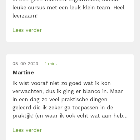
leuke cursus met een leuk klein team. Heel
leerzaam!
Lees verder
08-09-2023
1 min.
Martine
Ik wist vooraf niet zo goed wat ik kon
verwachten, dus ik ging er blanco in. Maar
in een dag zo veel praktische dingen
geleerd die ik zeker ga toepassen in de
praktijk! (en waar ik ook echt wat aan heb)
De trainer was een prettige persoon om les
Lees verder
van te krijgen en de locatie was ook goed.