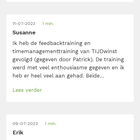
Dus niets […]
11-07-2023
1 min.
Susanne
Ik heb de feedbacktraining en
timemanagementtraining van TIJDwinst
gevolgd (gegeven door Patrick). De training
werd met veel enthousiasme gegeven en ik
heb er heel veel aan gehad. Beide
trainingen geven veel praktische tips waar
Lees verder
je direct mee aan de slag kunt en geven je
veel eye openers.
09-07-2023
1 min.
Erik