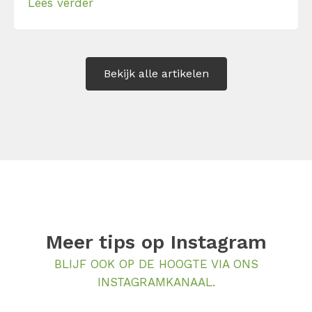
Lees verder
DESC-feedbackmodel lukt dat. Volg je deze
stappen op, dan zal je merken dat
feedback geven helemaal niet zo spannend
is.
Bekijk alle artikelen
Meer tips op
Instagram
BLIJF OOK OP DE HOOGTE VIA ONS
INSTAGRAMKANAAL.