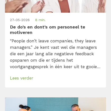
27-05-2026
8 min.
De do’s en dont’s om personeel te
motiveren
“People don’t leave companies, they leave
managers.” Je kent vast wel die managers
die een jaar lang alle negatieve feedback
opsparen om die er tijdens het
voortgangsgesprek in één keer uit te gooien.
Eventueel gevolgd door een ongemakkelijk
Lees verder
“Maar je kleedt je wel representatief.” Of
iemand die denkt dat het vooruitzicht van
een bonus voldoende is om personeel te
motiveren. […]