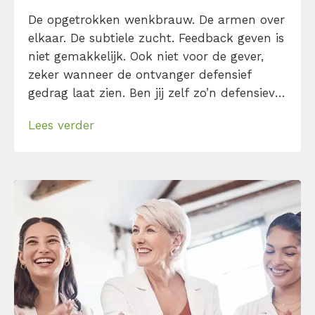
De opgetrokken wenkbrauw. De armen over
elkaar. De subtiele zucht. Feedback geven is
niet gemakkelijk. Ook niet voor de gever,
zeker wanneer de ontvanger defensief
gedrag laat zien. Ben jij zelf zo’n defensieve
ontvanger? Begint bij jou dat negatieve
Lees verder
stemmetje in je hoofd ook te tetteren over
waarom de ander ongelijk heeft en jij
eigenlijk niets verkeerd deed? Kom er […]